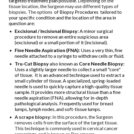
targeted treatment plan possible.
Depending on the
tissue location, the Surgeon may use different types of
biopsies. The options
of Biopsy Procedures
tailored to
your specific condition and the location of the area in
question
are:
Excisional / Incisional Biopsy:
A minor surgical
procedure to remove an entire suspicious area
(excisional) or a small portion of it (incisional).
Fine Needle Aspiration (FNA):
Uses a very thin, fine
needle attached to a syringe to withdraw cells or fluid.
Tru-Cut Biopsy
also known as
Core Needle Biopsy:
Uses a slightly larger needle to collect a small "core"
of tissue.
It is an advanced technique used to extract a
small cylinder of tissue. A specialized, spring-loaded
needle is used to quickly capture a high-quality tissue
sample. It provides more structural tissue than a fine
needle aspiration (FNA), allowing for in-depth
pathological analysis. Frequently used for breast
lumps, lymph nodes, and soft-tissue
lumps
.
A scrape biopsy:
In this procedure, the Surgeon
removes cells from the surface of the target tissue.
This technique is
commonly used
in
cervical cancer
screenings, and is known as
Pap smears
.