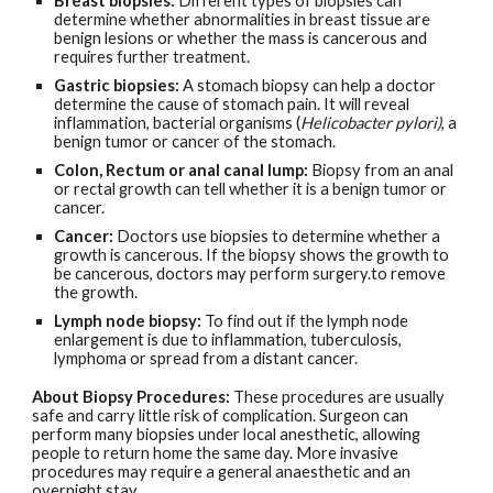
Breast biopsies:
Different types of biopsies can
determine whether abnormalities in
breast tissue
are
benign lesions or whether the mass is cancerous and
requires further treatment.
Gastric biopsies:
A stomach biopsy can help a doctor
determine the cause of stomach pain. It will reveal
inflammation, bacterial organisms (
Helicobacter pylori)
, a
benign tumor or cancer of the stomach.
Colon, Rectum or anal canal lump:
Biopsy from an anal
or rectal growth can tell whether it is a benign tumor or
cancer.
Cancer:
Doctors use biopsies to determine whether a
growth is cancerous. If the biopsy shows the growth to
be cancerous, doctors
may perform surgery.
to remove
the growth.
Lymph node biopsy:
To find out if the lymph node
enlargement is due to inflammation, tuberculosis,
lymphoma or spread from a distant cancer.
About Biopsy Procedures:
These procedures are usually
safe and carry little risk of complication. Surgeon can
perform many biopsies under local anesthetic, allowing
people to return home the same day. More invasive
procedures may require a general anaesthetic and an
overnight stay.