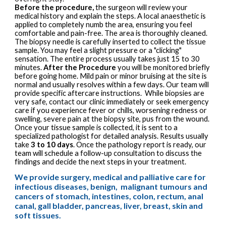
Before the procedure,
the
surgeon will review your
medical history and explain the steps. A local anaesthetic is
applied to completely numb the area, ensuring you feel
comfortable and pain-free. The area is thoroughly cleaned.
The biopsy needle is carefully inserted to collect the tissue
sample. You may feel a slight pressure or a "clicking"
sensation. The entire process usually takes just 15 to 30
minutes.
After the Procedure
y
ou will be monitored briefly
before going home. Mild pain or minor bruising at the site is
normal and usually resolves within a few days. Our team will
provide specific aftercare instructions. While biopsies are
very safe, contact our clinic immediately or seek emergency
care if you experience fever or chills, worsening redness or
swelling, severe pain at the biopsy site, pus from the wound.
Once your tissue sample is collected, it is sent to a
specialized pathologist for detailed analysis. Results usually
take
3 to 10 days
. Once the pathology report is ready, our
team will schedule a follow-up consultation to discuss the
findings and decide the next steps in your treatment.
We provide surgery, medical and palliative care for
infectious diseases, benign, malignant tumours and
cancers of stomach, intestines, colon, rectum, anal
canal, gall bladder, pancreas, liver, breast, skin and
soft tissues.