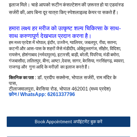
इलाज मिले। चाहे आपको रूटीन कंसल्टेशन की ज़रूरत हो या एडवांस्ड
सर्जरी की, आप बिना दूर यात्रा किए स्पेशलाइज़्ड केयर पा सकते हैं।
हमारा लक्ष्य हर मरीज
को
उत्कृष्ट शल्य चिकित्सा के साथ-
साथ करुणापूर्ण देखभाल प्रदान करना है।
हम मध्य प्रदेश में भोपाल, इंदौर, उज्जैन, ग्वालियर, जबलपुर, रीवा, सतना,
कटनी और आस-पास के शहरों जैसे मंडीदीप, ओबेदुल्लागंज, सीहोर, विदिशा,
रायसेन, होशंगाबाद (नर्मदापुरम), इटारसी, बाड़ी, बरेली, पिपरिया, मंडी बमोरा,
गंजबासौदा, ललितपुर, बीना, आष्टा ,देवास, सागर, बेरसिया, नरसिंहगढ़, ब्यावरा,
राजगढ़
और
गुना आदि के मरीज़ों का इलाज करते हैं।
क्लिनिक का पता
: डॉ. प्रदीप सक्सेना, भोपाल सर्जरी, राम मंदिर के
पास,
टीलाजमालपुरा, बेरसिया रोड, भोपाल 462001 (मध्य प्रदेश)
फ़ोन / WhatsApp: 6261337796
Book Appointment अपॉइंटमेंट बुक करें