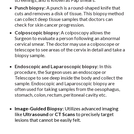
Punch biopsy:
A punch is a round-shaped knife that
cuts and removes a disk of tissue. This biopsy method
can collect deep tissue samples that doctors can
check for
skin cancer
progression.
Colposcopic biopsy:
A
colposcopy
allows the
Surgeon to evaluate a person following an abnormal
cervical smear. The doctor may use a colposcope or
telescope to see areas of the cervix in detail and take a
biopsy sample.
Endoscopic and Laparoscopic biopsy:
In this
procedure, the Surgeon uses an endoscope or
Telescope to
see deep inside the body
and collect the
sample. Endoscopic and Laparoscopic biopsy are
often used for taking samples from the oesophagus,
stomach, colon, rectum, peritoneal cavity etc.
Image-Guided Biopsy:
Utilizes advanced imaging
like
Ultrasound
or
CT Scans
to precisely target
lesions that cannot be easily felt.