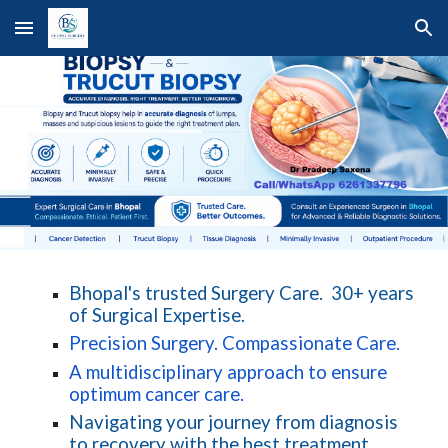
Skip to main content
Skip to navigation
Bhopal's trusted Surgery Care. 30+ years
of Surgical Expertise.
Precision Surgery. Compassionate Care.
A multidisciplinary approach to ensure
optimum cancer care.
Navigating your journey from diagnosis
to recovery with the best treatment