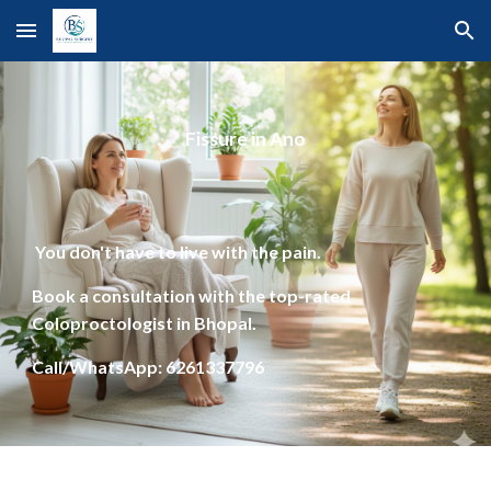
Skip to main content
Skip to navigation
Fissure in Ano
You don't have to live with the pain.
Book a consultation with the top-rated
Coloproctologist in Bhopal.
Call/WhatsApp: 6261337796