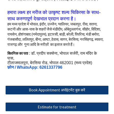
हमारा लक्ष्य हर मरीज
को
उत्कृष्ट शल्य चिकित्सा के साथ-
साथ करुणापूर्ण देखभाल प्रदान करना है।
हम मध्य प्रदेश में भोपाल, इंदौर, उज्जैन, ग्वालियर, जबलपुर, रीवा, सतना,
कटनी और आस-पास के शहरों जैसे मंडीदीप, ओबेदुल्लागंज, सीहोर, विदिशा,
रायसेन, होशंगाबाद (नर्मदापुरम), इटारसी, बाड़ी, बरेली, पिपरिया, मंडी बमोरा,
गंजबासौदा, ललितपुर, बीना, आष्टा ,देवास, सागर, बेरसिया, नरसिंहगढ़, ब्यावरा,
राजगढ़
और
गुना आदि के मरीज़ों का इलाज करते हैं।
क्लिनिक का पता
: डॉ. प्रदीप सक्सेना, भोपाल सर्जरी, राम मंदिर के
पास,
टीलाजमालपुरा, बेरसिया रोड, भोपाल 462001 (मध्य प्रदेश)
फ़ोन / WhatsApp: 6261337796
Book Appointment अपॉइंटमेंट बुक करें
Estimate for treatment