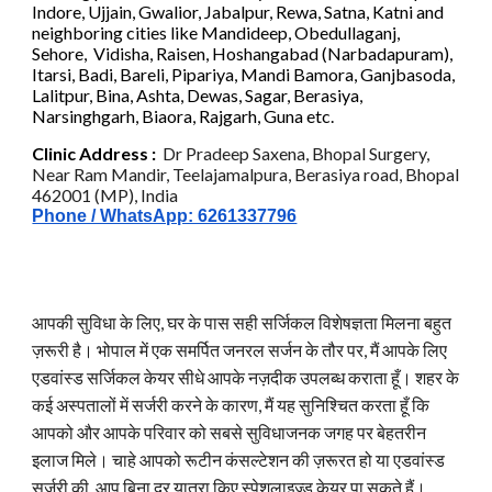
Indore, Ujjain, Gwalior, Jabalpur, Rewa, Satna, Katni
and
neighboring cities like Mandideep, Obedullaganj,
Sehore, Vidisha, Raisen, Hoshangabad (Narbadapuram),
Itarsi, Badi, Bareli, Pipariya, Mandi Bamora, Ganjbasoda,
Lalitpur, Bina, Ashta, Dewas, Sagar, Berasiya,
Narsinghgarh
, Biaora, Rajgarh, Guna etc
.
C
linic
Address :
Dr Pradeep Saxena, Bhopal Surgery,
Near Ram Mandir, Teelajamalpura, Berasiya road, Bhopal
462001 (MP), India
Phone / WhatsApp: 6261337796
आपकी सुविधा के लिए, घर के पास सही सर्जिकल विशेषज्ञता मिलना बहुत
ज़रूरी है। भोपाल में एक समर्पित जनरल सर्जन के तौर पर, मैं आपके लिए
एडवांस्ड सर्जिकल केयर सीधे आपके नज़दीक उपलब्ध कराता हूँ। शहर के
कई अस्पतालों में सर्जरी करने के कारण, मैं यह सुनिश्चित करता हूँ कि
आपको और आपके परिवार को सबसे सुविधाजनक जगह पर बेहतरीन
इलाज मिले। चाहे आपको रूटीन कंसल्टेशन की ज़रूरत हो या एडवांस्ड
सर्जरी की, आप बिना दूर यात्रा किए स्पेशलाइज़्ड केयर पा सकते हैं।