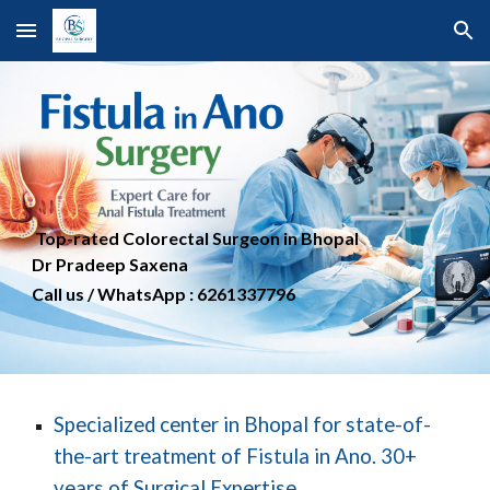
Skip to main content
Skip to navigation
Top-rated Colorectal Surgeon in Bhopal
Dr Pradeep Saxena
Call us / WhatsApp : 6261337796
Specialized center in Bhopal for state-of-
the-art treatment of Fistula in Ano. 30+
years of Surgical Expertise.