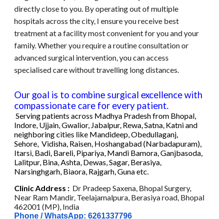
directly close to you. By operating out of multiple
hospitals across the city, I ensure you receive best
treatment at a facility most convenient for you and your
family. Whether you require a routine consultation or
advanced
surgical intervention, you can access
specialised care without travelling
long distances.
Our goal is to combine surgical excellence with
compassionate care for every patient.
Serving patients across
Madhya Pradesh
fr
om
Bhopal
,
Indore, Ujjain, Gwalior, Jabalpur, Rewa, Satna, Katni
and
neighboring cities like Mandideep, Obedullaganj,
Sehore, Vidisha, Raisen, Hoshangabad (Narbadapuram),
Itarsi, Badi, Bareli, Pipariya, Mandi Bamora, Ganjbasoda,
Lalitpur, Bina, Ashta, Dewas, Sagar, Berasiya,
Narsinghgarh
, Biaora, Rajgarh, Guna etc
.
C
linic
Address :
Dr Pradeep Saxena, Bhopal Surgery,
Near Ram Mandir, Teelajamalpura, Berasiya road, Bhopal
462001 (MP), India
Phone / WhatsApp: 6261337796