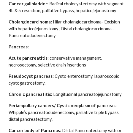
Cancer gallbladder:
Radical cholecystectomy with segment
4b & 5 resection, palliative bypass, hepaticojejunostomy
Cholangiocarcinoma:
Hilar cholangiocarcinoma- Excision
with hepaticojejunostomy; Distal cholangiocarcinoma -
Pancreatodudenectomy
Pancreas:
Acute pancreatitis
: conservative management,
necrosectomy, selective drain insertions
Pseudocyst pancreas:
Cysto enterostomy, laparoscopic
cystogastrostomy.
Chronic pancreatitis:
Longitudinal pancreatojejunostomy
Periampullary cancers/ Cystic neoplasm of pancreas:
Whipple’s pancreatodudenectomy, palliative triple bypass ,
distal pancreatectomy.
Cancer body of Pancreas:
Distal Pancreatectomy with or