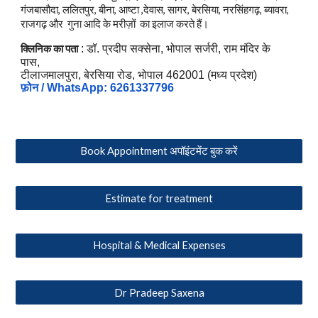
गंजबासौदा, ललितपुर, बीना, आष्टा ,देवास, सागर, बेरसिया, नरसिंहगढ़, ब्यावरा,
राजगढ़
और
गुना आदि के मरीज़ों का इलाज करते हैं।
क्लिनिक का पता
: डॉ. प्रदीप सक्सेना, भोपाल सर्जरी, राम मंदिर के
पास,
टीलाजमालपुरा, बेरसिया रोड, भोपाल 462001 (मध्य प्रदेश)
फ़ोन / WhatsApp: 6261337796
Book Appointment अपॉइंटमेंट बुक करें
Estimate for treatment
Hospital & Medical Expenses
Dr Pradeep Saxena