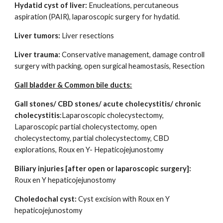
Hydatid cyst of liver:
Enucleations, percutaneous
aspiration (PAIR), laparoscopic surgery for hydatid.
Liver tumors:
Liver resections
Liver trauma:
Conservative management, damage controll
surgery with packing, open surgical heamostasis, Resection
Gall bladder & Common bile ducts:
Gall stones/ CBD stones/ acute cholecystitis/ chronic
cholecystitis
:Laparoscopic cholecystectomy,
Laparoscopic partial cholecystectomy, open
cholecystectomy, partial cholecystectomy, CBD
explorations, Roux en Y- Hepaticojejunostomy
Biliary injuries [after open or laparoscopic surgery]:
Roux en Y hepaticojejunostomy
Choledochal cyst:
Cyst excision with Roux en Y
hepaticojejunostomy