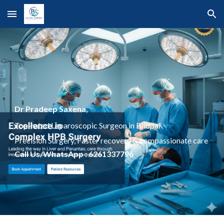
Skip to main content
Skip to navigation
Dr Pradeep Saxena,
Top-rated Laparoscopic Surgeon in Bhopal
Precision Surgery, Faster recovery & compassionate care
Call Us/WhatsApp : 6261337796