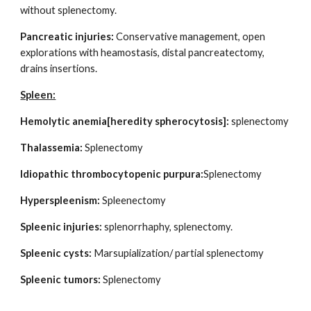
without splenectomy.
Pancreatic injuries:
Conservative management, open
explorations with heamostasis, distal pancreatectomy,
drains insertions.
Spleen:
Hemolytic anemia[heredity spherocytosis]:
splenectomy
Thalassemia:
Splenectomy
Idiopathic thrombocytopenic purpura:
Splenectomy
Hyperspleenism:
Spleenectomy
Spleenic injuries:
splenorrhaphy, splenectomy.
Spleenic cysts:
Marsupialization/ partial splenectomy
Spleenic tumors:
Splenectomy