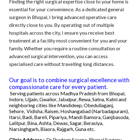
Finding the right surgical expertise close to your home is
essential for your convenience. As a dedicated general
surgeon in Bhopal, I bring advanced operative care
directly close to you. By operating out of multiple
hospitals across the city, I ensure you receive best
treatment at a facility most convenient for you and your
family. Whether you require a routine consultation or
advanced
surgical intervention, you can access
specialised care without travelling
long distances.
Our goal is to combine surgical excellence with
compassionate care for every patient.
Serving patients across
Madhya Pradesh
fr
om
Bhopal
,
Indore, Ujjain, Gwalior, Jabalpur, Rewa, Satna, Katni
and
neighboring cities like Mandideep, Obedullaganj,
Sehore, Vidisha, Raisen, Hoshangabad (Narbadapuram),
Itarsi, Badi, Bareli, Pipariya, Mandi Bamora, Ganjbasoda,
Lalitpur, Bina, Ashta, Dewas, Sagar, Berasiya,
Narsinghgarh
, Biaora, Rajgarh, Guna etc
.
C
linic
Address :
Dr Pradeep Saxena, Bhopal Surgery,