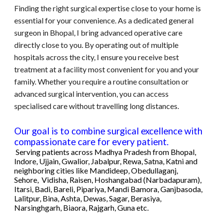
Finding the right surgical expertise close to your home is
essential for your convenience. As a dedicated general
surgeon in Bhopal, I bring advanced operative care
directly close to you. By operating out of multiple
hospitals across the city, I ensure you receive best
treatment at a facility most convenient for you and your
family. Whether you require a routine consultation or
advanced
surgical intervention, you can access
specialised care without travelling
long distances.
Our goal is to combine surgical excellence with
compassionate care for every patient.
Serving patients across
Madhya Pradesh
fr
om
Bhopal
,
Indore, Ujjain, Gwalior, Jabalpur, Rewa, Satna, Katni
and
neighboring cities like Mandideep, Obedullaganj,
Sehore, Vidisha, Raisen, Hoshangabad (Narbadapuram),
Itarsi, Badi, Bareli, Pipariya, Mandi Bamora, Ganjbasoda,
Lalitpur, Bina, Ashta, Dewas, Sagar, Berasiya,
Narsinghgarh
, Biaora, Rajgarh, Guna etc
.