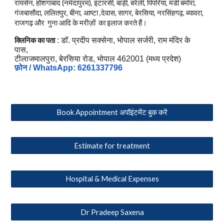
रायसेन, होशंगाबाद (नर्मदापुरम), इटारसी, बाड़ी, बरेली, पिपरिया, मंडी बमोरा,
गंजबासौदा, ललितपुर, बीना, आष्टा ,देवास, सागर, बेरसिया, नरसिंहगढ़, ब्यावरा,
राजगढ़
और
गुना आदि के मरीज़ों का इलाज करते हैं।
क्लिनिक का पता
: डॉ. प्रदीप सक्सेना, भोपाल सर्जरी, राम मंदिर के
पास,
टीलाजमालपुरा, बेरसिया रोड, भोपाल 462001 (मध्य प्रदेश)
फ़ोन / WhatsApp: 6261337796
Book Appointment अपॉइंटमेंट बुक करें
Estimate for treatment
Hospital & Medical Expenses
Dr Pradeep Saxena