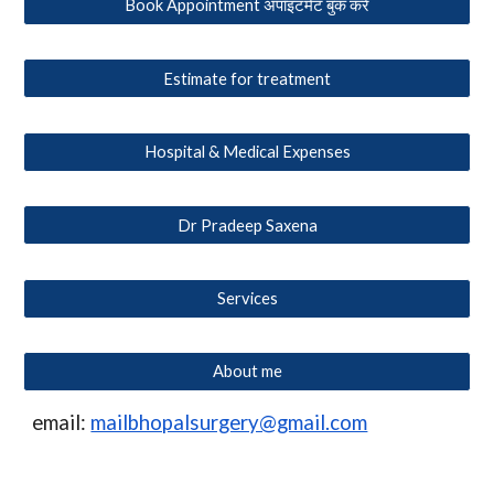
Book Appointment अपॉइंटमेंट बुक करें
Estimate for treatment
Hospital & Medical Expenses
Dr Pradeep Saxena
Services
About me
email:
mailbhopalsurgery@gmail.com