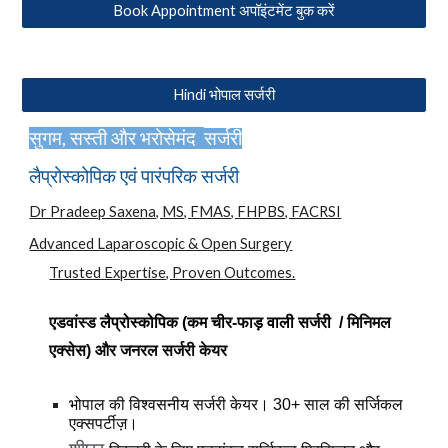
Book Appointment अपॉइंटमेंट बुक करें
Hindi भोपाल सर्जरी
सुगम, सस्ती और भरोसेमंद
सर्जरी
लैप्रोस्कोपिक एवं पारंपरिक
सर्जरी
Dr Pradeep Saxena, MS, FMAS, FHPBS, FACRSI
Advanced Laparoscopic & Open Surgery
Trusted Expertise, Proven Outcomes.
एडवांस्ड
लैप्रोस्कोपिक (
कम चीर-फाड़ वाली सर्जरी /
मिनिमल
एक्सेस) और जनरल सर्जरी केयर
विश्वसनीय
भोपाल की
सर्जरी केयर। 30+ साल की सर्जिकल
एक्सपर्टीज़।